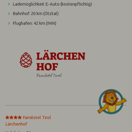
Lademöglichkeit E-Auto (kostenpflichtig)
Bahnhof: 20 km (Ötztal)
Flughafen: 42 km (INN)
****
Familotel Tirol
Lärchenhof