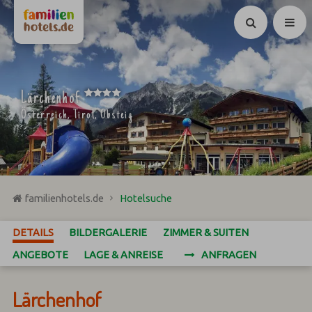
Suchen
****
Lärchenhof
Österreich, Tirol, Obsteig
familienhotels.de
Hotelsuche
DETAILS
BILDERGALERIE
ZIMMER & SUITEN
ANGEBOTE
LAGE & ANREISE
ANFRAGEN
Lärchenhof