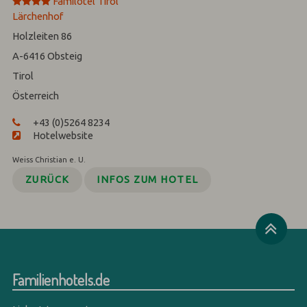
****
Familotel Tirol
Lärchenhof
Holzleiten 86
A-6416
Obsteig
Tirol
Österreich
+43 (0)5264 8234
Hotelwebsite
Weiss Christian e. U.
ZURÜCK
INFOS ZUM HOTEL
Familienhotels.de