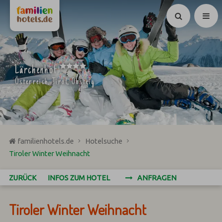
Suchen
****
Lärchenhof
Österreich, Tirol, Obsteig
familienhotels.de
Hotelsuche
Tiroler Winter Weihnacht
ZURÜCK
INFOS ZUM HOTEL
ANFRAGEN
Tiroler Winter Weihnacht