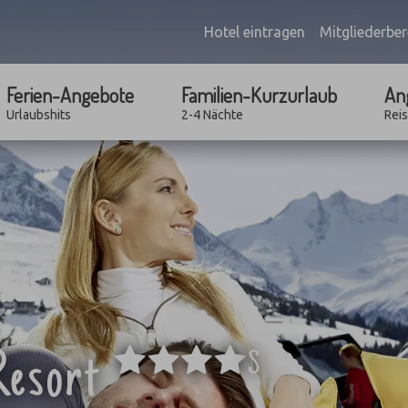
Hotel eintragen
Mitgliederber
Ferien-Angebote
Familien-Kurzurlaub
An
Urlaubshits
2-4 Nächte
Rei
****
esort
S