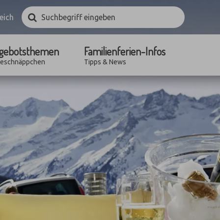
Suchbegriff
Suchen
eich
eingeben
gebotsthemen
Familienferien-Infos
seschnäppchen
Tipps & News