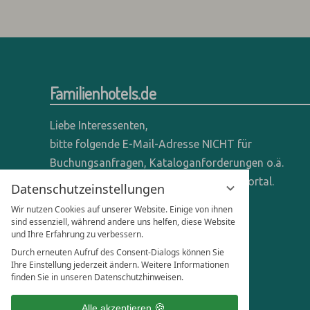
Familienhotels.de
Liebe Interessenten,
bitte folgende E-Mail-Adresse NICHT für
Buchungsanfragen, Kataloganforderungen o.ä.
verwenden - wir sind ein reines Online-Portal.
Datenschutzeinstellungen
Wir nutzen Cookies auf unserer Website. Einige von ihnen
Anfragen dieser Art bitte direkt an die
sind essenziell, während andere uns helfen, diese Website
entsprechenden Hotels senden.
und Ihre Erfahrung zu verbessern.
Durch erneuten Aufruf des Consent-Dialogs können Sie
Anfragen für Hoteliers & Agenturen:
Ihre Einstellung jederzeit ändern. Weitere Informationen
finden Sie in unseren Datenschutzhinweisen.
office@familienhotels.de
Alle akzeptieren