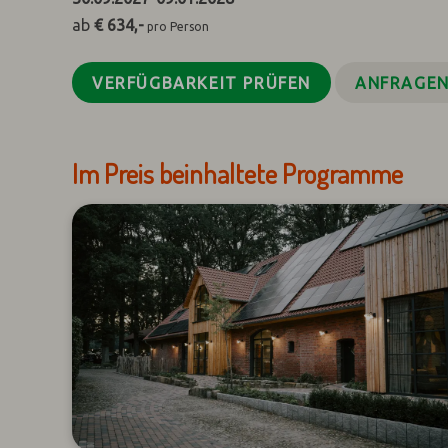
ab
€ 634,-
pro Person
VERFÜGBARKEIT PRÜFEN
ANFRAGE
Im Preis beinhaltete Programme