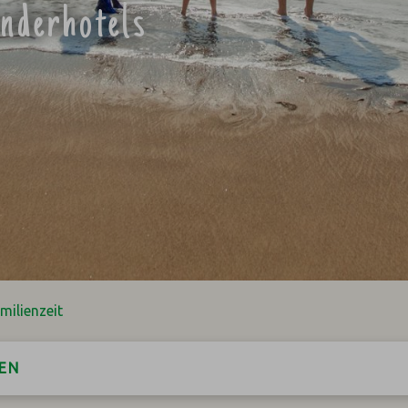
inderhotels
milienzeit
EN