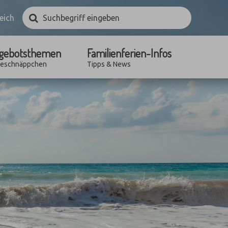
Suchbegriff
Suchen
eich
eingeben
gebotsthemen
Familienferien-Infos
seschnäppchen
Tipps & News