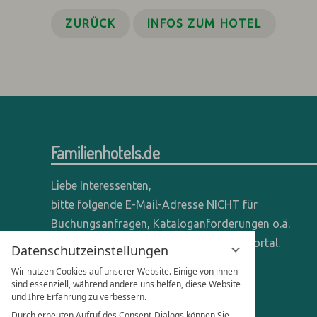
ZURÜCK
INFOS ZUM HOTEL
Familienhotels.de
Liebe Interessenten,
bitte folgende E-Mail-Adresse NICHT für
Buchungsanfragen, Kataloganforderungen o.ä.
verwenden - wir sind ein reines Online-Portal.
Datenschutzeinstellungen
Wir nutzen Cookies auf unserer Website. Einige von ihnen
Anfragen dieser Art bitte direkt an die
sind essenziell, während andere uns helfen, diese Website
entsprechenden Hotels senden.
und Ihre Erfahrung zu verbessern.
Durch erneuten Aufruf des Consent-Dialogs können Sie