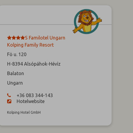
****
S
Familotel Ungarn
Kolping Family Resort
Fö u. 120
H-8394
Alsópáhok-Hévíz
Balaton
Ungarn
+36 083 344-143
Hotelwebsite
Kolping Hotel GmbH