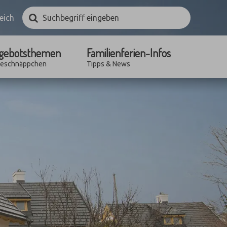
Suchbegriff
Suchen
eich
eingeben
gebotsthemen
Familienferien-Infos
seschnäppchen
Tipps & News