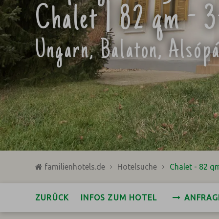
Chalet | 82 qm - 
Ungarn, Balaton, Alsóp
familienhotels.de
Hotelsuche
Chalet - 82 q
ZURÜCK
INFOS ZUM HOTEL
ANFRAG