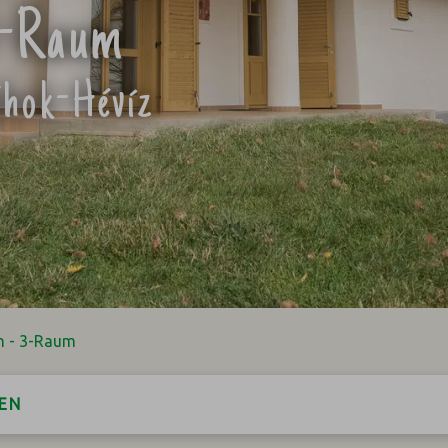
3-Raum
áhok-Hévíz
m - 3-Raum
EN