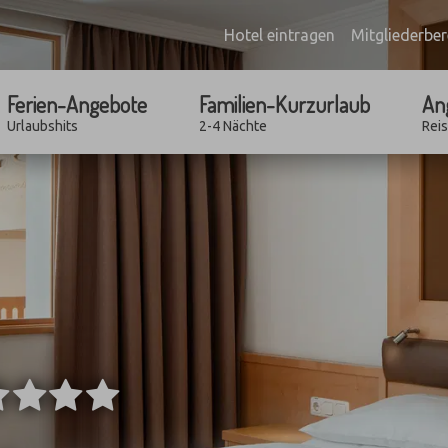
Hotel eintragen
Mitgliederber
Ferien-Angebote
Familien-Kurzurlaub
An
Urlaubshits
2-4 Nächte
Rei
****