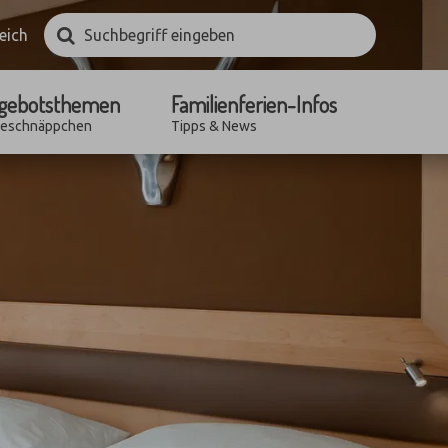
Suchbegriff
Suchen
eich
eingeben
gebotsthemen
Familienferien-Infos
seschnäppchen
Tipps & News