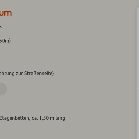
aum
e
,50m)
chtung zur Straßenseite)
N
 Etagenbetten, ca. 1,50 m lang