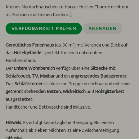
Kleines Nurdachhäuschen im Harzer Hütten Charme nicht nur
für Familien mit kleinen Kindern
:)
.
VERFÜGBARKEIT PRÜFEN
ANFRAGEN
Gemütliches Ferienhaus
(ca. 30 m²) mit Veranda und Blick auf
das
Hotelgelände
– perfekt für einen naturnahen
Familienurlaub.
Der
untere Wohnbereich
verfügt über eine
Sitzecke mit
Schlafcouch
,
TV
,
Minibar
und ein
angrenzendes Badezimmer
.
Das
Schlafzimmer
ist über eine Treppe erreichbar und mit zwei
getrennt stehenden Betten, Wickeltisch
und
Holzgitterbett
ausgestattet.
Handtücher und Bettwäsche sind inklusive.
Hinweis
: Es erfolgt keine tägliche Reinigung. Bei einem
Aufenthalt ab sieben Nächten ist eine Zwischenreinigung
inklusive.