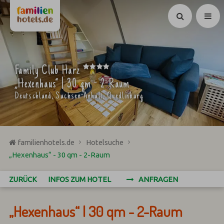
Suchen
****
Family Club Harz
„Hexenhaus“ | 30 qm - 2-Raum
Deutschland, Sachsen-Anhalt, Quedlinburg
familienhotels.de
Hotelsuche
„Hexenhaus“ - 30 qm - 2-Raum
ZURÜCK
INFOS ZUM HOTEL
ANFRAGEN
„Hexenhaus“ | 30 qm - 2-Raum