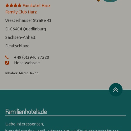
****
Familotel Harz
Family Club Harz
Westerhäuser Straße 43
D-06484
Quedlinburg
Sachsen-Anhalt
Deutschland
+49 (0)3946 77220
Hotelwebsite
Inhaber: Marco Jakob
Familienhotels.de
Liebe Interessenten,