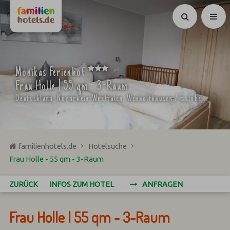
Suchen
***
Monikas Ferienhof
Frau Holle | 55 qm - 3-Raum
Deutschland, Nordrhein-Westfalen, Wenholthausen / Eslohe
familienhotels.de
Hotelsuche
Frau Holle - 55 qm - 3-Raum
ZURÜCK
INFOS ZUM HOTEL
ANFRAGEN
Frau Holle | 55 qm - 3-Raum