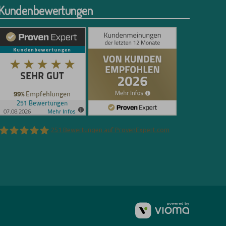
Kundenbewertungen
251
Bewertungen auf ProvenExpert.com
Florian Böttger
vioma
GmbH