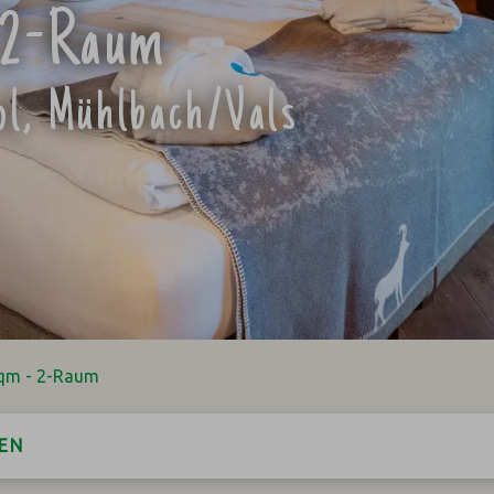
- 2-Raum
rol, Mühlbach/Vals
 qm - 2-Raum
EN