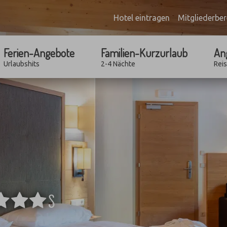
Hotel eintragen
Mitgliederber
Ferien-Angebote
Familien-Kurzurlaub
An
Urlaubshits
2-4 Nächte
Rei
****
S