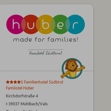
****
S
Familienhotel Südtirol
Familotel Huber
Kirchdorfstraße 4
I-39037
Mühlbach/Vals