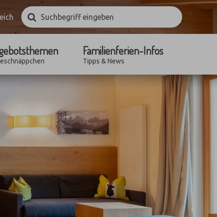
Suchbegriff
Suchen
eich
eingeben
gebotsthemen
Familienferien-Infos
seschnäppchen
Tipps & News