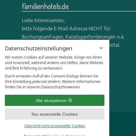
Familienhotels.de
Liebe Interessenten,
bitte folgende E-Mail-Adresse NICHT für
Buchungsanfragen, Kataloganforderungen o.ä.
verwenden - wir sind ein reines Online-Portal.
Datenschutzeinstellungen
Wir nutzen Cookies auf unserer Website. Einige von ihnen
Anfragen dieser Art bitte direkt an die
sind essenziell, während andere uns helfen, diese Website
entsprechenden Hotels senden.
und Ihre Erfahrung zu verbessern.
Durch erneuten Aufruf des Consent-Dialogs können Sie
Anfragen für Hoteliers & Agenturen:
Ihre Einstellung jederzeit ändern. Weitere Informationen
finden Sie in unseren Datenschutzhinweisen.
office@familienhotels.de
Alle akzeptieren
Nur essenzielle Cookies
Übersicht nicht essenzieller Cookies