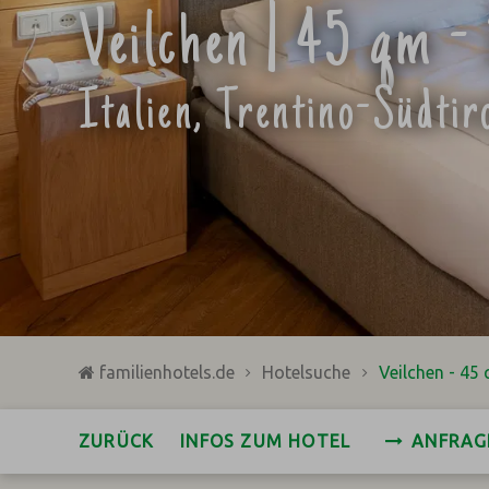
Veilchen | 45 qm 
Italien, Trentino-Südti
familienhotels.de
Hotelsuche
Veilchen - 45
ZURÜCK
INFOS ZUM HOTEL
ANFRAG