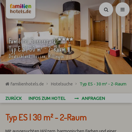
Suchen
****
Familotel Sonnenpark
Typ ES | 30 m² - 2-Raum
Deutschland, Hessen, Willingen
familienhotels.de
Hotelsuche
Typ ES - 30 m² - 2-Raum
ZURÜCK
INFOS ZUM HOTEL
ANFRAGEN
Typ ES | 30 m² - 2-Raum
Mit ausgesuchten Hölzern, harmonischen Farben und einer