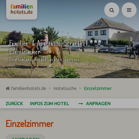
Suchen
***
Familien- & Aparthotel Strandhof
Einzelzimmer
Deutschland, Niedersachsen, Tossens
familienhotels.de
Hotelsuche
Einzelzimmer
ZURÜCK
INFOS ZUM HOTEL
ANFRAGEN
Einzelzimmer