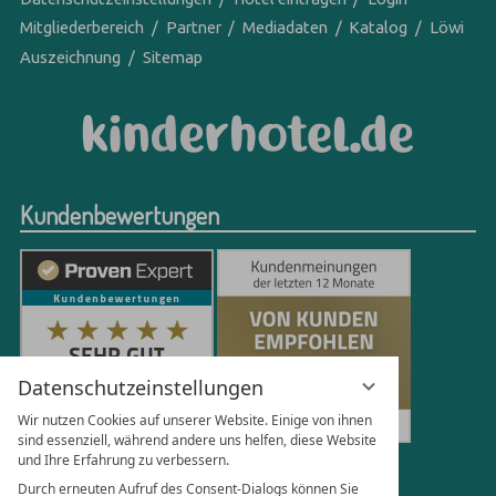
Mitgliederbereich
Partner
Mediadaten
Katalog
Löwi
Auszeichnung
Sitemap
Kundenbewertungen
Datenschutzeinstellungen
Wir nutzen Cookies auf unserer Website. Einige von ihnen
sind essenziell, während andere uns helfen, diese Website
und Ihre Erfahrung zu verbessern.
251
Bewertungen auf ProvenExpert.com
Durch erneuten Aufruf des Consent-Dialogs können Sie