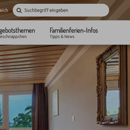
Suchbegriff
Suchen
eich
eingeben
gebotsthemen
Familienferien-Infos
seschnäppchen
Tipps & News