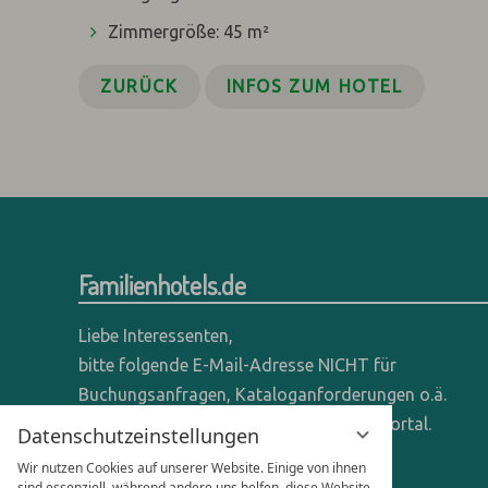
Zimmergröße: 45 m²
ZURÜCK
INFOS ZUM HOTEL
Familienhotels.de
Liebe Interessenten,
bitte folgende E-Mail-Adresse NICHT für
Buchungsanfragen, Kataloganforderungen o.ä.
verwenden - wir sind ein reines Online-Portal.
Datenschutzeinstellungen
Wir nutzen Cookies auf unserer Website. Einige von ihnen
Anfragen dieser Art bitte direkt an die
sind essenziell, während andere uns helfen, diese Website