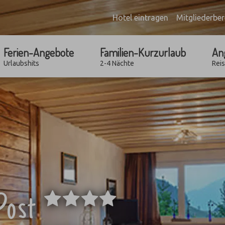
Hotel eintragen
Mitgliederber
Ferien-Angebote
Familien-Kurzurlaub
An
Urlaubshits
2-4 Nächte
Rei
****
 Post