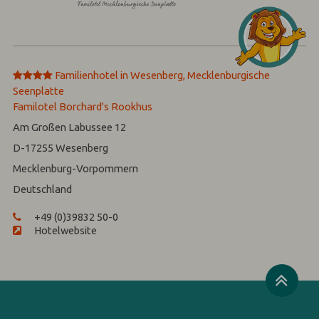
****
Familienhotel in Wesenberg, Mecklenburgische
Seenplatte
Familotel Borchard's Rookhus
Am Großen Labussee 12
D-17255
Wesenberg
Mecklenburg-Vorpommern
Deutschland
+49 (0)39832 50-0
Hotelwebsite