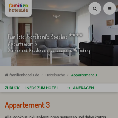
Suchen
****
Familotel Borchard's Rookhus
Appartement 3
Deutschland, Mecklenburg-Vorpommern, Wesenberg
familienhotels.de
Hotelsuche
Appartement 3
ZURÜCK
INFOS ZUM HOTEL
ANFRAGEN
Appartement 3
Alle Rookhus Inklusivleistungen geniessen und dabei kräftig