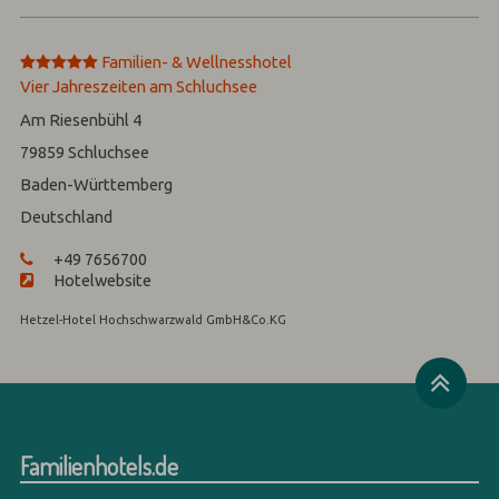
*****
Familien- & Wellnesshotel
Vier Jahreszeiten am Schluchsee
Am Riesenbühl 4
79859
Schluchsee
Baden-Württemberg
Deutschland
+49 7656700
Hotelwebsite
Hetzel-Hotel Hochschwarzwald GmbH&Co.KG
Familienhotels.de