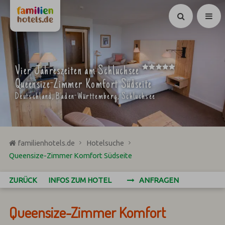
Suchen
*****
Vier Jahreszeiten am Schluchsee
Queensize-Zimmer Komfort Südseite
Deutschland, Baden-Württemberg, Schluchsee
familienhotels.de
Hotelsuche
Queensize-Zimmer Komfort Südseite
ZURÜCK
INFOS ZUM HOTEL
ANFRAGEN
Queensize-Zimmer Komfort