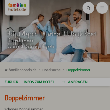
Suchen
Hofgut Wagrain – Apartment & Lifestyle Resort
Doppelzimmer
Österreich, Salzburg, Wagrain
familienhotels.de
Hotelsuche
Doppelzimmer
ZURÜCK
INFOS ZUM HOTEL
ANFRAGEN
Doppelzimmer
Schönes Doppelzimmer