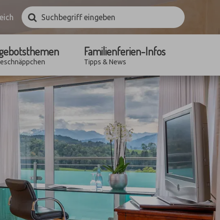
Suchbegriff
Suchen
eich
eingeben
gebotsthemen
Familienferien-Infos
seschnäppchen
Tipps & News