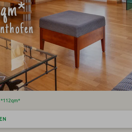
12qm*
onthofen
z *112qm*
EN