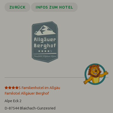
ZURÜCK
INFOS ZUM HOTEL
****
S
Familienhotel im Allgäu
Familotel Allgäuer Berghof
Alpe Eck 2
D-87544
Blaichach-Gunzesried