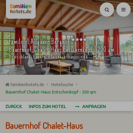
Suchen
****
Familotel Allgäuer Berghof
S
Bauernhof Chalet-Haus Entschenkopf | 200 qm
Deutschland, Bayern, Blaichach-Gunzesried
familienhotels.de
Hotelsuche
Bauernhof Chalet-Haus Entschenkopf - 200 qm
ZURÜCK
INFOS ZUM HOTEL
ANFRAGEN
Bauernhof Chalet-Haus