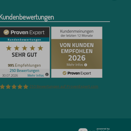
Kundenbewertungen
250
Bewertungen auf ProvenExpert.com
Florian Böttger
vioma