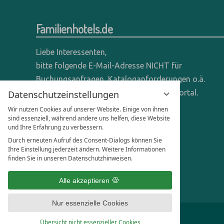
Familienhotels.de
Liebe Interessenten,
bitte folgende E-Mail-Adresse NICHT für
Buchungsanfragen, Kataloganforderungen o.ä.
verwenden - wir sind ein reines Online-Portal.
Datenschutzeinstellungen
Wir nutzen Cookies auf unserer Website. Einige von ihnen
Anfragen dieser Art bitte direkt an die
sind essenziell, während andere uns helfen, diese Website
und Ihre Erfahrung zu verbessern.
entsprechenden Hotels senden.
Durch erneuten Aufruf des Consent-Dialogs können Sie
Anfragen für Hoteliers & Agenturen:
Ihre Einstellung jederzeit ändern. Weitere Informationen
finden Sie in unseren Datenschutzhinweisen.
office@familienhotels.de
Alle akzeptieren
Nur essenzielle Cookies
Übersicht nicht essenzieller Cookies