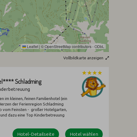
Leaflet
|
©
OpenStreetMap
contributors -
ODbL
Vollbildkarte anzeigen
tel**** Schladming
inderbetreuung
im kleinen, feinen Familienhotel (ein
 Herzen der Ferienregion Schladming
b vom Feinsten - großer Hotelgarten,
 und dazu eine Top Kinderbetreuung
Hotel-Detailseite
Hotel wählen