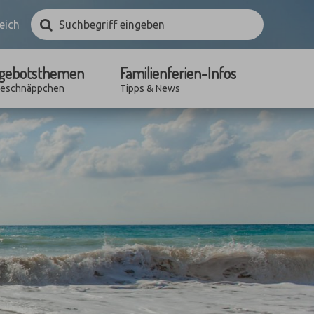
Suchbegriff
Suchen
eich
eingeben
gebotsthemen
Familienferien-Infos
seschnäppchen
Tipps & News