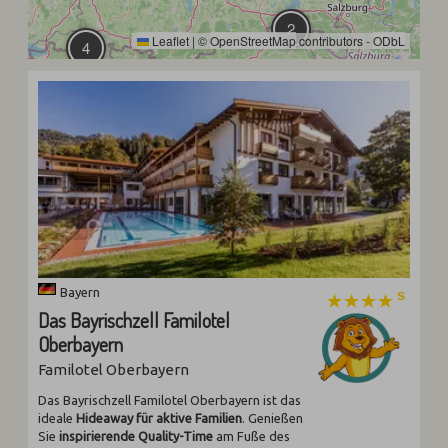
2
Leaflet
|
©
OpenStreetMap
contributors -
ODbL
4
Bayern
Das Bayrischzell Familotel
Oberbayern
Familotel Oberbayern
Das Bayrischzell Familotel Oberbayern ist das
ideale
Hideaway für aktive Familien
. Genießen
Sie
inspirierende Quality-Time
am Fuße des