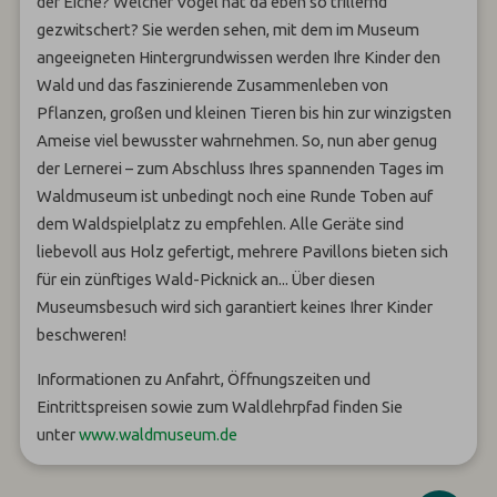
der Eiche? Welcher Vogel hat da eben so trillernd
gezwitschert? Sie werden sehen, mit dem im Museum
angeeigneten Hintergrundwissen werden Ihre Kinder den
Wald und das faszinierende Zusammenleben von
Pflanzen, großen und kleinen Tieren bis hin zur winzigsten
Ameise viel bewusster wahrnehmen. So, nun aber genug
der Lernerei – zum Abschluss Ihres spannenden Tages im
Waldmuseum ist unbedingt noch eine Runde Toben auf
dem Waldspielplatz zu empfehlen. Alle Geräte sind
liebevoll aus Holz gefertigt, mehrere Pavillons bieten sich
für ein zünftiges Wald-Picknick an... Über diesen
Museumsbesuch wird sich garantiert keines Ihrer Kinder
beschweren!
Informationen zu Anfahrt, Öffnungszeiten und
Eintrittspreisen sowie zum Waldlehrpfad finden Sie
unter
www.waldmuseum.de