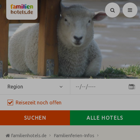
Suchen
Region
Reisezeit
noch
offen
SUCHEN
ALLE HOTELS
familienhotels.de
Familienferien-Infos