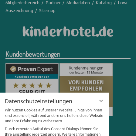
Mitgliederbereich
Partner
Mediadaten
Katalog
Löwi
Auszeichnung
Sitemap
Kundenbewertungen
Datenschutzeinstellungen
Wir nutzen Cookies auf unserer Website. Einige von ihnen
sind essenziell, während andere uns helfen, diese Website
und Ihre Erfahrung zu verbessern.
250
Bewertungen auf ProvenExpert.com
Durch erneuten Aufruf des Consent-Dialogs können Sie
Ihre Einstellung jederzeit ändern. Weitere Informationen