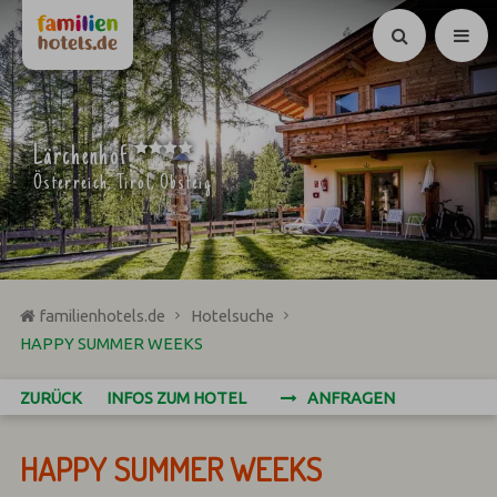
Suchen
****
Lärchenhof
Österreich, Tirol, Obsteig
familienhotels.de
Hotelsuche
HAPPY SUMMER WEEKS
ZURÜCK
INFOS ZUM HOTEL
ANFRAGEN
HAPPY SUMMER WEEKS