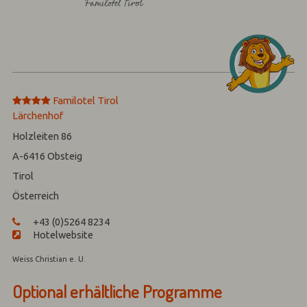
****
Familotel Tirol
Lärchenhof
Holzleiten 86
A-6416
Obsteig
Tirol
Österreich
+43 (0)5264 8234
Hotelwebsite
Weiss Christian e. U.
Optional erhältliche Programme