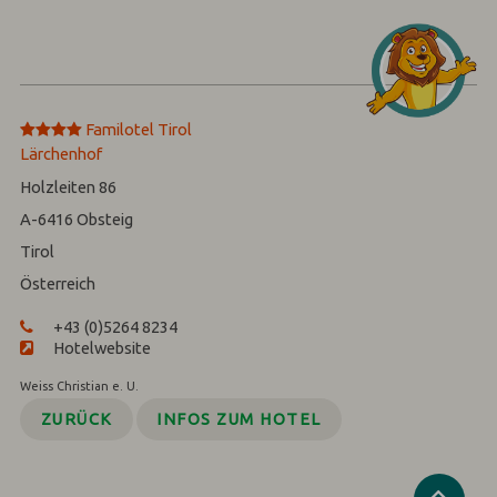
****
Familotel Tirol
Lärchenhof
Holzleiten 86
A-6416
Obsteig
Tirol
Österreich
+43 (0)5264 8234
Hotelwebsite
Weiss Christian e. U.
ZURÜCK
INFOS ZUM HOTEL