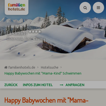
Suchen
****
Lärchenhof
Österreich, Tirol, Obsteig
familienhotels.de
Hotelsuche
Happy Babywochen mit "Mama-Kind" Schwimmen
ZURÜCK
INFOS ZUM HOTEL
ANFRAGEN
Happy Babywochen mit "Mama-