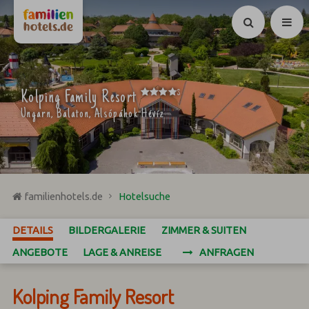
Suchen
****
Kolping Family Resort
S
Ungarn, Balaton, Alsópáhok-Hévíz
familienhotels.de
Hotelsuche
DETAILS
BILDERGALERIE
ZIMMER & SUITEN
ANGEBOTE
LAGE & ANREISE
ANFRAGEN
Kolping Family Resort