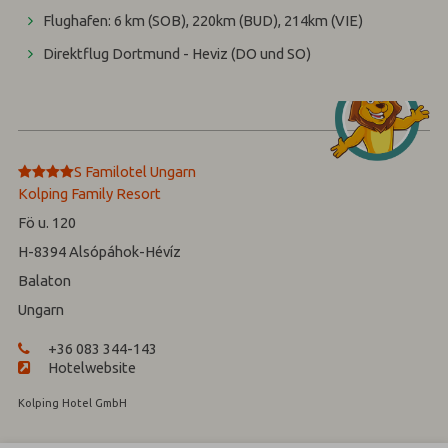
Flughafen: 6 km (SOB), 220km (BUD), 214km (VIE)
Direktflug Dortmund - Heviz (DO und SO)
****
S
Familotel Ungarn
Kolping Family Resort
Fö u. 120
H-8394
Alsópáhok-Hévíz
Balaton
Ungarn
+36 083 344-143
Hotelwebsite
Kolping Hotel GmbH