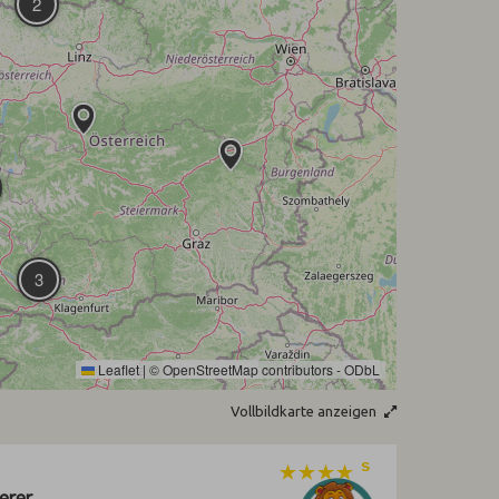
2
3
Leaflet
|
©
OpenStreetMap
contributors -
ODbL
Vollbildkarte anzeigen
erer