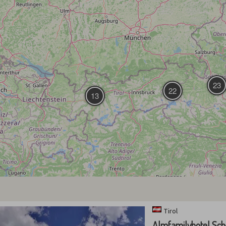
23
22
13
Tirol
Almfamilyhotel Sch