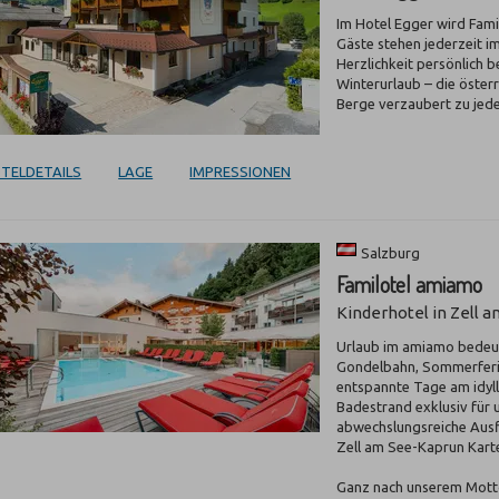
Im Hotel Egger wird Fami
Gäste stehen jederzeit i
Herzlichkeit persönlich 
Winterurlaub – die österr
Berge verzaubert zu jede
TELDETAILS
LAGE
IMPRESSIONEN
Salzburg
Familotel amiamo
Kinderhotel in Zell 
Urlaub im amiamo bedeute
Gondelbahn, Sommerferie
entspannte Tage am idyll
Badestrand exklusiv für 
abwechslungsreiche Ausfl
Zell am See-Kaprun Karte 
Ganz nach unserem Motto 