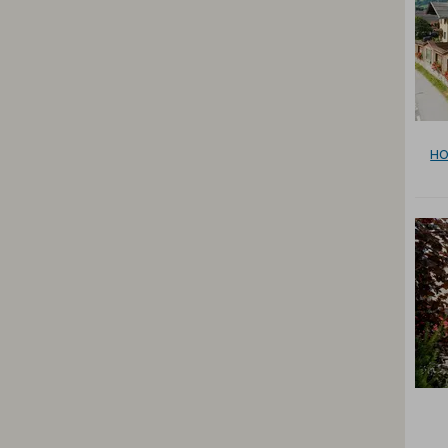
(36)
(51)
(36)
(11)
(26)
(12)
HO