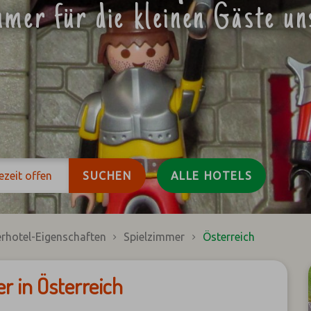
mmer für die kleinen Gäste un
ezeit
offen
SUCHEN
ALLE HOTELS
rhotel-Eigenschaften
Spielzimmer
Österreich
r in Österreich