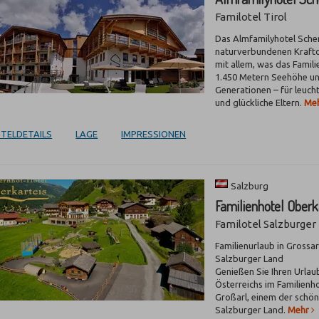
Familotel Tirol
Das Almfamilyhotel Schere
naturverbundenen Kraftor
mit allem, was das Famil
1.450 Metern Seehöhe und
Generationen – für leuc
und glückliche Eltern.
Me
TELDETAILS
LAGE
IMPRESSIONEN
Salzburg
Familienhotel Oberk
Familotel Salzburger
Familienurlaub in Grossar
Salzburger Land
Genießen Sie Ihren Urlaub
Österreichs im Familienh
Großarl, einem der schön
Salzburger Land.
Mehr