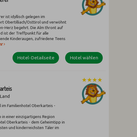
r ist idyllisch gelegen im
t Obertilliach/Osttirol und verwöhnt
ien-Herz begehrt. Die Alm thront auf
 ist der Treffpunkt für alle
htende Kinderaugen, zufriedene Teens
hr
Hotel-Detailseite
Hotel wählen
arteis
 Land
l im Familienhotel Oberkarteis -
 in einer einzigartigens Region
otel Oberkarteis - dem Geheimtipp in
sten und kinderreichsten Täler im