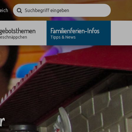
Suchbegriff
Suchen
eich
eingeben
gebotsthemen
Familienferien-Infos
seschnäppchen
Tipps & News
r