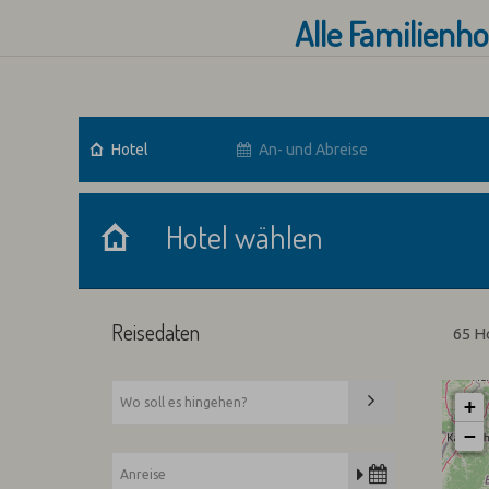
Alle Familienh
Hotel
An- und Abreise
Hotel wählen
Hotel wählen
Reisedaten
65 H
+
−